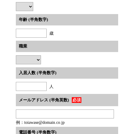
年齢 (半角数字)
歳
職業
入居人数 (半角数字)
人
メールアドレス (半角英数)
必須
例：toiawase@domain.co.jp
電話番号 (半角数字)