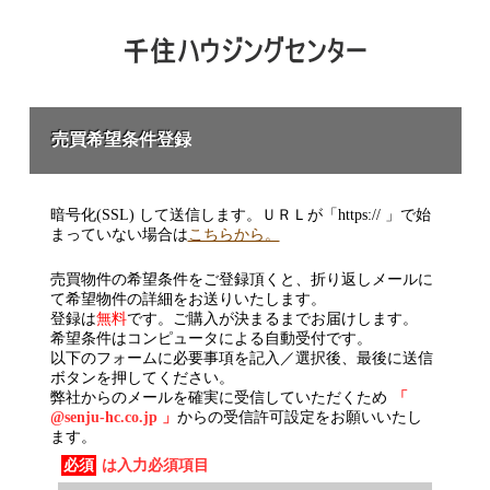
売買希望条件登録
暗号化(SSL) して送信します。ＵＲＬが「https:// 」で始
まっていない場合は
こちらから。
売買物件の希望条件をご登録頂くと、折り返しメールに
て希望物件の詳細をお送りいたします。
登録は
無料
です。ご購入が決まるまでお届けします。
希望条件はコンピュータによる自動受付です。
以下のフォームに必要事項を記入／選択後、最後に送信
ボタンを押してください。
弊社からのメールを確実に受信していただくため
「
@senju-hc.co.jp 」
からの受信許可設定をお願いいたし
ます。
必須
は入力必須項目