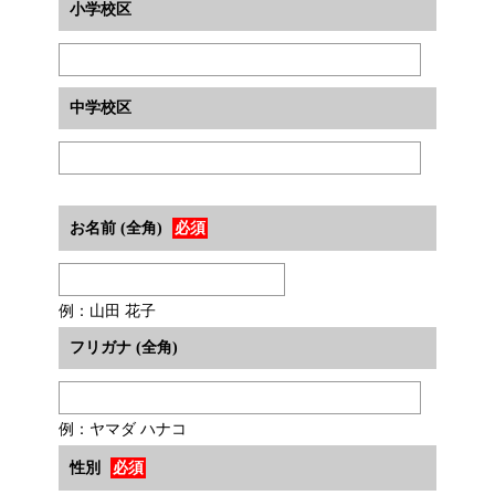
小学校区
中学校区
お名前 (全角)
必須
例：山田 花子
フリガナ (全角)
例：ヤマダ ハナコ
性別
必須