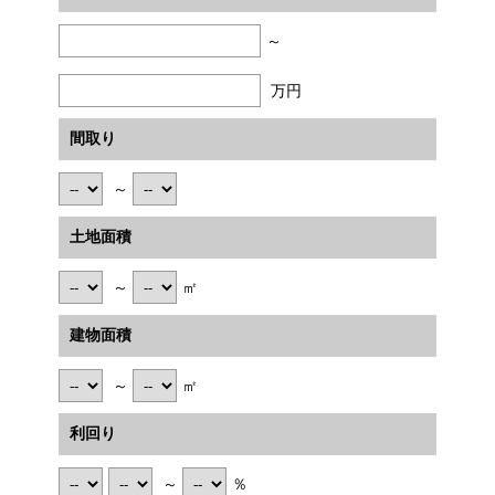
～
万円
間取り
～
土地面積
～
㎡
建物面積
～
㎡
利回り
～
％