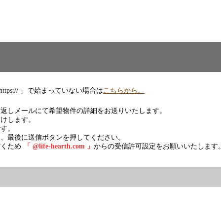
tps:// 」で始まっていない場合は
こちらから。
り返しメールにて希望物件の詳細をお送りいたします。
届けします。
です。
後、最後に送信ボタンを押してください。
だくため
「 @life-hearth.com 」
からの受信許可設定をお願いいたします
。