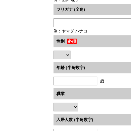
フリガナ (全角)
例：ヤマダ ハナコ
性別
必須
年齢 (半角数字)
歳
職業
入居人数 (半角数字)