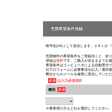
売買希望条件登録
暗号化(SSL) して送信します。ＵＲＬが「ht
売買物件の希望条件をご登録頂くと、折
登録は
無料
です。ご購入が決まるまでお
希望条件はコンピュータによる自動受付
以下のフォームに必要事項を記入／選択
弊社からのメールを確実に受信していた
必須
は入力必須項目
種別
必須
※事業用の方もどれか選択してください