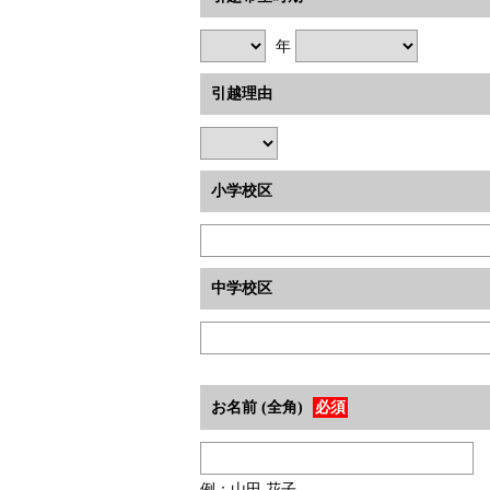
年
引越理由
小学校区
中学校区
お名前 (全角)
必須
例：山田 花子