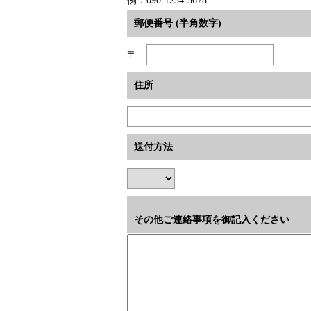
例：090-1234-5678
郵便番号 (半角数字)
〒
住所
送付方法
その他ご連絡事項を御記入ください