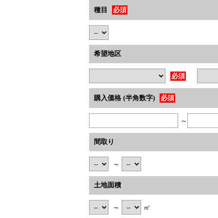
種目
必須
希望地区
必須
購入価格 (半角数字)
必須
～
間取り
～
土地面積
～
㎡