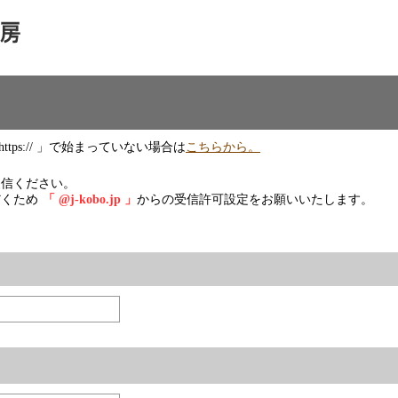
tps:// 」で始まっていない場合は
こちらから。
送信ください。
だくため
「 @j-kobo.jp 」
からの受信許可設定をお願いいたします。