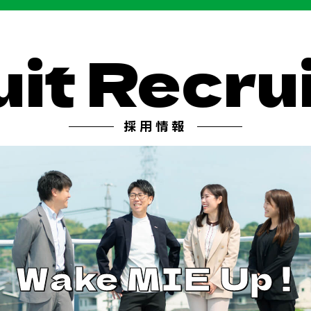
t
Recruit
採用情報
Wake MIE Up !