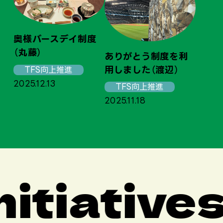
20
奥様バースデイ制度
（丸藤）
ありがとう制度を利
用しました（渡辺）
TFS向上推進
2025.12.13
TFS向上推進
2025.11.18
tiatives
O