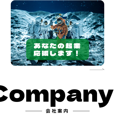
あなたの起業
応援します！
mpany
C
会社案内