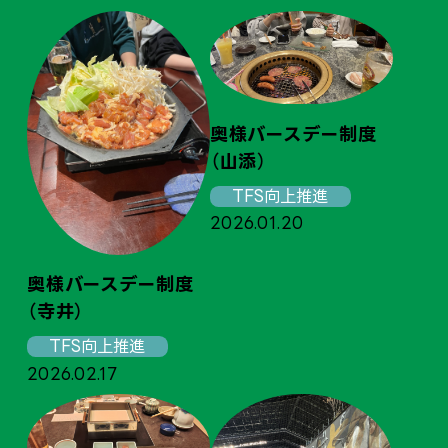
オ
の
奥様バースデー制度
（山添）
20
TFS向上推進
2026.01.20
奥様バースデー制度
（寺井）
TFS向上推進
2026.02.17
奥
（