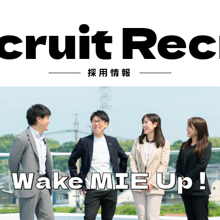
uit
Recru
採用情報
Wake MIE Up !