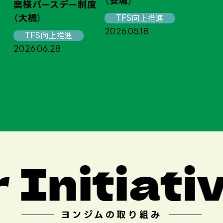
（安城）
奥様バースデー制度
（大橋）
TFS向上推進
2026.05.18
奥
TFS向上推進
（
2026.06.28
20
nitiative
ヨンジムの取り組み