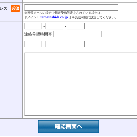
レス
必須
※携帯メールの場合で指定受信設定をされている場合は、
tamatoshi-h.co.jp
ドメイン ｢
｣ を受信可能に設定してください。
-
-
連絡希望時間帯
-
-