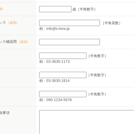
須］
歳［半角数字］
レス
［必須］
［半角英数］
例：info@s-livre.jp
レス確認用
［必須］
［半角数字］
例：03-3630-1173
［半角数字］
例：03-3630-1814
［半角数字］
例：090-1234-5678
絡事項