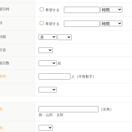
望日時
希望する
時
希望する
時期
可否
能日数
前
必須］
人［半角数字］
須］
［全角］
例：山田 太郎
須］