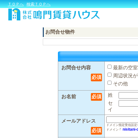
ＴＯＰへ
検索ＴＯＰへ
お問合せ物件
お問合せ内容
最新の空室
周辺状況が
必須
その他
姓
お名前
必須
セ
イ
メールアドレス
ドメイン指定受信設定
nisitani-
必須
ドメイン ｢