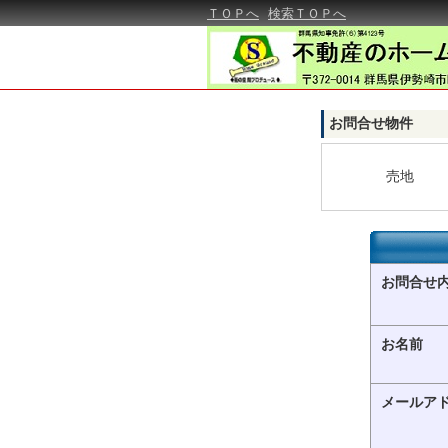
ＴＯＰへ
検索ＴＯＰへ
お問合せ物件
売地
お問合せ
お名前
メールア