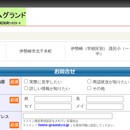
伊勢崎（学校区別） 茂呂小（一
伊勢崎市北千木町
中）
内容
必須
実際に見学したい
周辺状況が知りたい
詳しい情報が知りたい
その他
姓
名
必須
セイ
メイ
ドレス
ドメイン指定受信設定をされている場合は、
必須
home-graund.co.jp
ドメイン ｢
｣ を受信可能に設定してください。