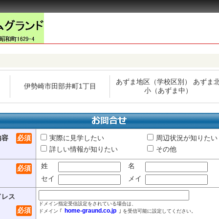
あずま地区（学校区別） あずま
伊勢崎市田部井町1丁目
小（あずま中）
内容
必須
実際に見学したい
周辺状況が知りたい
詳しい情報が知りたい
その他
姓
名
必須
セイ
メイ
ドレス
ドメイン指定受信設定をされている場合は、
必須
home-graund.co.jp
ドメイン ｢
｣ を受信可能に設定してください。