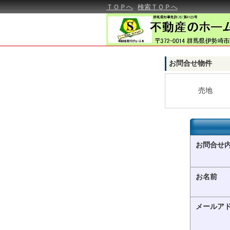
ＴＯＰへ
検索ＴＯＰへ
お問合せ物件
売地
お問合せ
お名前
メールア