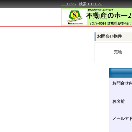
ＴＯＰへ
検索ＴＯＰへ
お問合せ物件
売地
お問合せ
お名前
メールア