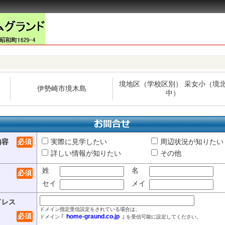
境地区（学校区別） 采女小（境
伊勢崎市境木島
中）
内容
必須
実際に見学したい
周辺状況が知りたい
詳しい情報が知りたい
その他
姓
名
必須
セイ
メイ
ドレス
ドメイン指定受信設定をされている場合は、
必須
home-graund.co.jp
ドメイン ｢
｣ を受信可能に設定してください。