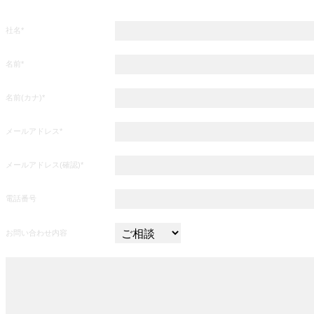
*は必須項目です
社名*
名前*
名前(カナ)*
メールアドレス*
メールアドレス(確認)*
電話番号
お問い合わせ内容